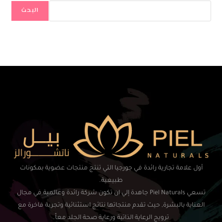
البحث
أول علامة تجارية رائدة في جورجيا التي تنتج منتجات عضوية بمكونات
طبيعية.
تسعي Piel Naturals جاهدة إلي ان تكون شركة رائدة وعالمية في مجال
العناية بالبشرة, حيث تقدم منتجاتها نتائج استثنائية وتجربة فاخرة مع
ترويج الرعاية الذاتية ورعاية صحة الجلد معاً.