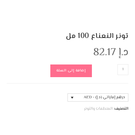
تونر النعناع 100 مل
د.إ
82.17
إضافة إلى السلة
درهم إماراتي (د.إ) - AED
التصنيف:
المنظفات والتونر