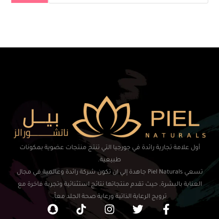
أول علامة تجارية رائدة في جورجيا التي تنتج منتجات عضوية بمكونات
طبيعية.
تسعي Piel Naturals جاهدة إلي ان تكون شركة رائدة وعالمية في مجال
العناية بالبشرة, حيث تقدم منتجاتها نتائج استثنائية وتجربة فاخرة مع
ترويج الرعاية الذاتية ورعاية صحة الجلد معاً.