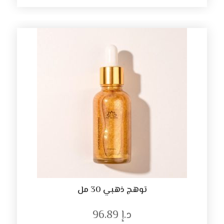
توهج ذهبي 30 مل
د.إ
96.89