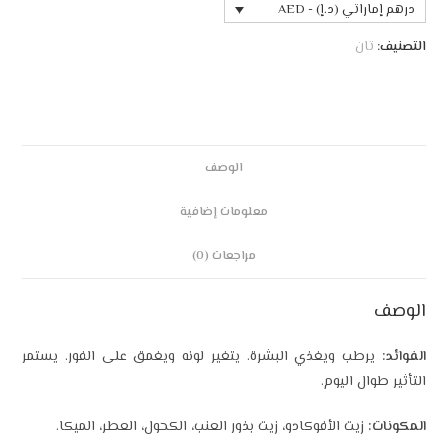
درهم إماراتي (د.إ) - AED
التصنيف:
تان
الوصف
معلومات إضافية
مراجعات (0)
الوصف
الفوائد:
يرطب ويغذي البشرة. يتغير لونه ويغمق على الفور. يستمر
التأثير طوال اليوم.
المكونات:
زيت الأفوكادو، زيت بذور العنب، الكحول، العطر، الميكا.