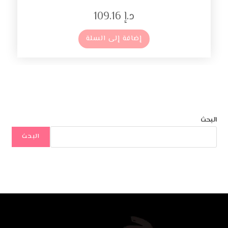
د.إ
109.16
إضافة إلى السلة
البحث
البحث