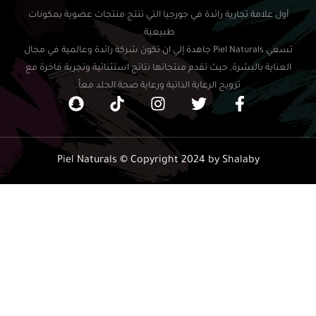
ة تجارية رائدة في جورجيا التي تنتج منتجات عضوية بمكونات
طبيعية.
تسعي Piel Naturals جاهدة إلي ان تكون شركة رائدة وعالمية في مجال
البشرة, حيث تقدم منتجاتها نتائج استثنائية وتجربة فاخرة مع
ترويج الرعاية الذاتية ورعاية صحة الجلد معاً.
Piel Naturals © Copyright 2024 by Shalab