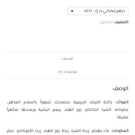
 (د.إ) - AED
صابون
الوصف
مراجعات (0)
حة الليلك الربيعية ستمنحك شعوراً بالسلام المذهل.
لشيا، الكاكاو، جوز الهند. ينعم البشرة ويمنحها مظهراً
اء مقطر، زبدة الشيا، زبدة جوز الهند، زيت الأفوكادو. عطر