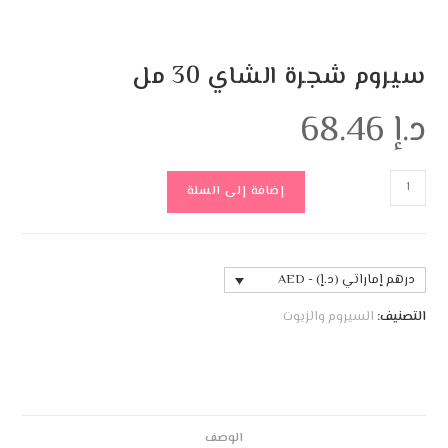
جرة الشاي 30 مل
إضافة إلى السلة
 (د.إ) - AED
سيروم والزيوت
الوصف