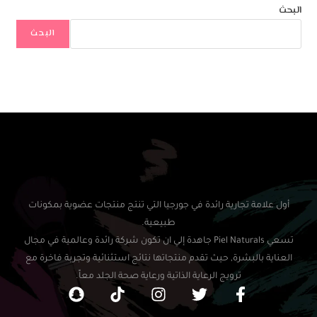
البحث
ة تجارية رائدة في جورجيا التي تنتج منتجات عضوية بمكونات
طبيعية.
تسعي Piel Naturals جاهدة إلي ان تكون شركة رائدة وعالمية في مجال
البشرة, حيث تقدم منتجاتها نتائج استثنائية وتجربة فاخرة مع
ترويج الرعاية الذاتية ورعاية صحة الجلد معاً.