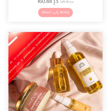
د.إ
160.88
د.إ
321.76
إضافة إلى السلة