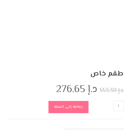
طقم خاص
د.إ
276.65
د.إ
553.30
إضافة إلى السلة