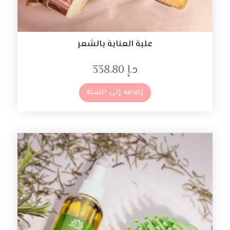
علبة العناية بالشعر
د.إ
338.80
إضافة إلى السلة