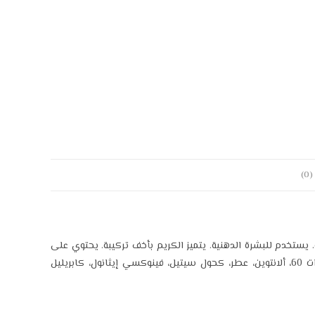
)
. يستخدم للبشرة الدهنية. يتميز الكريم بأخف تركيبة. يحتوي على
0.5% ريتينول. المكونات: ماء مقطر، زيت اللوز، كحول سيتوستيريل، بولي إيزوبرات 60، ألانتوين، عطر، كحول سيتيل، فينوكسي إيثانول، كابريليل