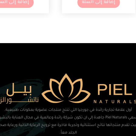
إضافة إلى السلة
إضافة إلى السل
أول علامة تجارية رائدة في جورجيا التي تنتج منتجات عضوية بمكونات طبيعية.
تسعي Piel Naturals جاهدة إلي ان تكون شركة رائدة وعالمية في مجال العناية بالبشر
ث تقدم منتجاتها نتائج استثنائية وتجربة فاخرة مع ترويج الرعاية الذاتية ورعاية صح
الجلد معاً.