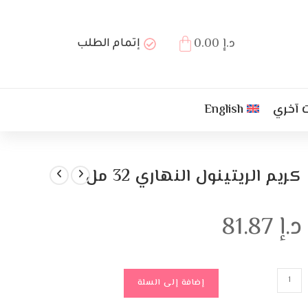
د.إ
0.00
إتمام الطلب
 آخري
English
كريم الريتينول النهاري 32 مل
د.إ
81.87
إضافة إلى السلة