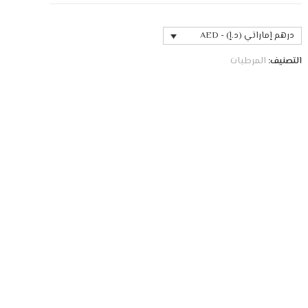
درهم إماراتي (د.إ) - AED
التصنيف:
المرطبات