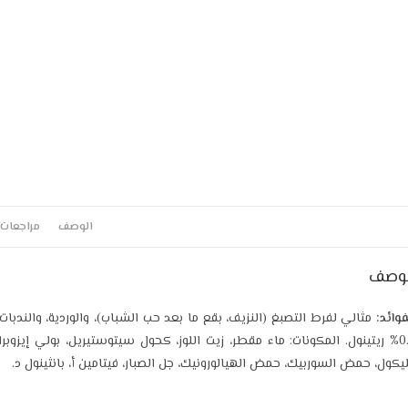
الوصف
مراجعات (0
لوصف
فوائد:
مثالي لفرط التصبغ (النزيف، بقع ما بعد حب الشباب)، والوردية، والندبات
يكول، حمض السوربيك، حمض الهيالورونيك، جل الصبار، فيتامين أ، بانثينول د.