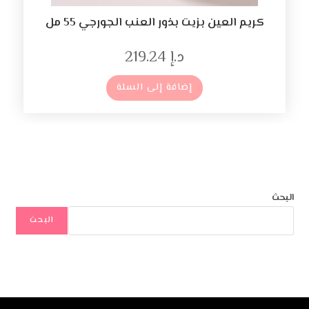
كريم العين بزيت بذور العنب الجورجي 55 مل
د.إ
219.24
إضافة إلى السلة
البحث
البحث