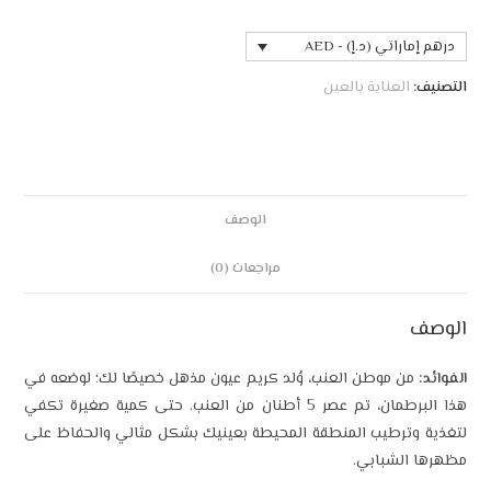
درهم إماراتي (د.إ) - AED
التصنيف:
العناية بالعين
الوصف
مراجعات (0)
الوصف
الفوائد:
من موطن العنب، وُلد كريم عيون مذهل خصيصًا لك؛ لوضعه في
هذا البرطمان، تم عصر 5 أطنان من العنب. حتى كمية صغيرة تكفي
لتغذية وترطيب المنطقة المحيطة بعينيك بشكل مثالي والحفاظ على
مظهرها الشبابي.