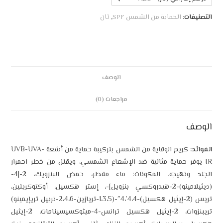
التصنيفات:
الحماية من الشمس SPF
,
تان
الوصف
مراجعات (0)
الوصف
الفوائد:
كريم الوقاية من الشمس بتركيبة حماية من أشعة UVB-UVA-
IR يوفر حماية مثالية ضد الإشعاع الشمسي، ويقلل من خطر احمرار
الجلد وتهيجه. المكونات: ماء مقطر، حمض البنزويك، 2-|4-
(ديثيلامينو)-2-هيدروكسي بنزويل]-، إستر هكسيل، أوكتوكريلين،
تريس (2-إيثيل هكسيل)-4،4’،4″-(1،3،5-تريازين-2،4،6-ترييل تريإيمينو)
تريبنزوات، 2-إيثيل هكسيل ترانس-4-ميثوكسيسينامات، 2-إيثيل