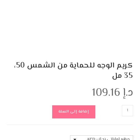
كريم الوجه للحماية من الشمس 50،
35 مل
د.إ
109.16
إضافة إلى السلة
درهم إماراتي (د.إ) - AED