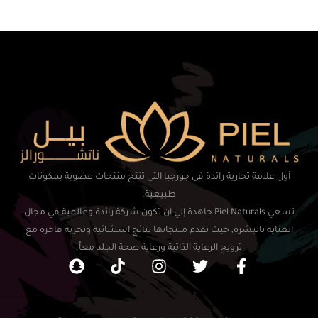
أول علامة تجارية رائدة في جورجيا التي تنتج منتجات عضوية بمكونات
طبيعية.
تسعي Piel Naturals جاهدة إلي ان تكون شركة رائدة وعالمية في مجال
العناية بالبشرة, حيث تقدم منتجاتها نتائج استثنائية وتجربة فاخرة مع
ترويج الرعاية الذاتية ورعاية صحة الجلد معاً.