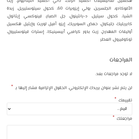
هكسيل ساليسيلات أكسيد الزنك، ثاني أكسيد التيتانيوم، زيت
الأفوكادو، الجلسرين، بولي إيزوبرات 60، كحول سيتوستيريل، زبدة
الشيا، كحول سيتيل، د-بانثينول، جل الصبار، فينوكسي إيثانول،
كابريليك جليكول، حمض السوبريك، إيزو أميل لوريت وإيثيل هكسيل
أوليفات المهدرج، زيت بذور كرامبي أبيسينيكا، إسترات فيتوستيرول،
توكوفيرول، العطر
المراجعات
لا توجد مراجعات بعد.
*
لن يتم نشر عنوان بريدك الإلكتروني.
الحقول الإلزامية مشار إليها بـ
*
تقييمك
*
مراجعتك