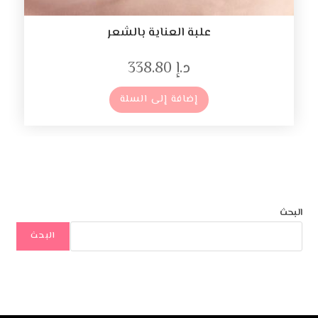
علبة العناية بالشعر
د.إ
338.80
إضافة إلى السلة
البحث
البحث