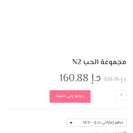
مجموعة الحب N2
د.إ
160.88
د.إ
321.76
إضافة إلى السلة
درهم إماراتي (د.إ) - AED