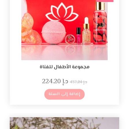
مجموعة الأطفال للفتاة
د.إ
224.20
د.إ
437.24
إضافة إلى السلة