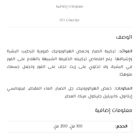
معلومات إضافية
مراجعات (0)
الوصف
الفوائد:
تركيبة الصبار وحمض الهيالورونيك ضرورية لترطيب البشرة
وإشراقها. يتم امتصاص تركيبته الخفيفة الشبيهة بالهلام على الفور
في البشرة، ولا تحتوي على زيت. تجف على الفور وتجعل جسمك
متوهجًا.
المكونات:
حمض الهيالورونيك، جل الصبار، الماء المقطر، فينوكسي
إيثانول، كابريليل جليكول، ميكا، العطر.
معلومات إضافية
الحجم:
100 ملٍ, 200 ملٍ