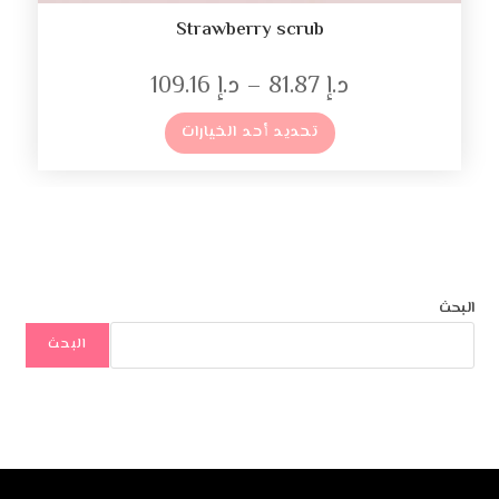
Strawberry scrub
د.إ
81.87
–
د.إ
109.16
تحديد أحد الخيارات
البحث
البحث