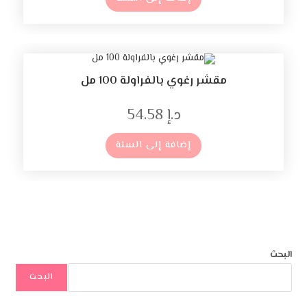
مقشر رغوي بالفراولة 100 مل
د.إ
54.58
إضافة إلى السلة
البحث
البحث