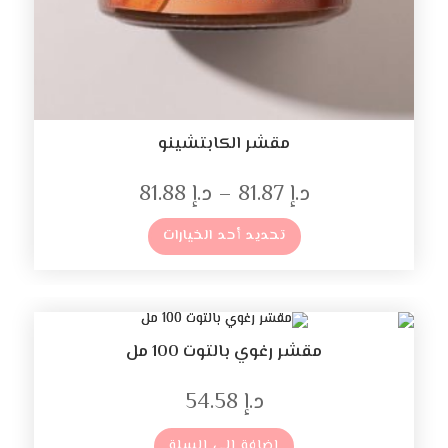
مقشر الكابتشينو
د.إ
81.87
–
د.إ
81.88
تحديد أحد الخيارات
مقشر رغوي بالتوت 100 مل
د.إ
54.58
إضافة إلى السلة