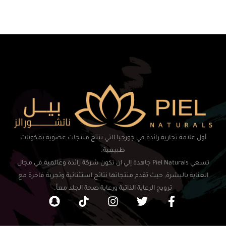
أول علامة تجارية رائدة في جورجيا التي تنتج منتجات عضوية بمكونات
طبيعية.
تسعي Piel Naturals جاهدة إلي ان تكون شركة رائدة وعالمية في مجال
العناية بالبشرة, حيث تقدم منتجاتها نتائج استثنائية وتجربة فاخرة مع
ترويج الرعاية الذاتية ورعاية صحة الجلد معاً.