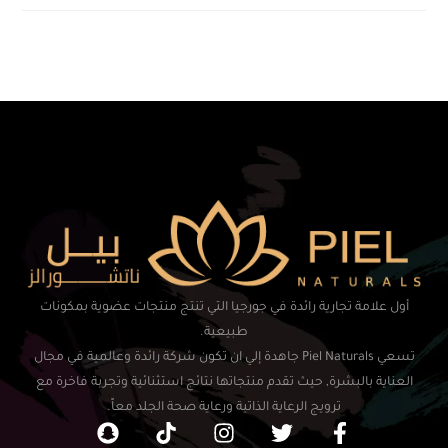
أول علامة تجارية رائدة في جورجيا التي تنتج منتجات عضوية بمكونات
طبيعية.
تسعي Piel Naturals جاهدة إلي ان تكون شركة رائدة وعالمية في مجال
العناية بالبشرة, حيث تقدم منتجاتها نتائج استثنائية وتجربة فاخرة مع
ترويج الرعاية الذاتية ورعاية صحة الجلد معاً.