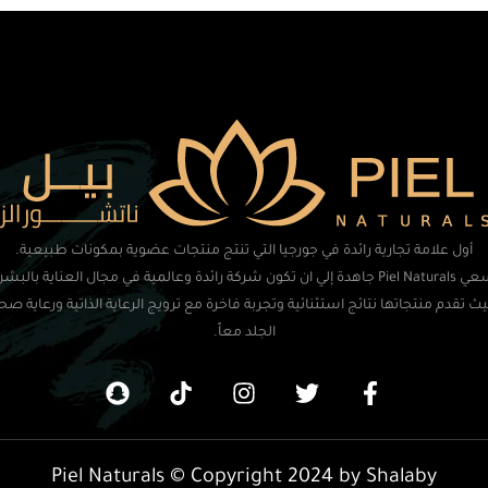
أول علامة تجارية رائدة في جورجيا التي تنتج منتجات عضوية بمكونات طبيعية.
تسعي Piel Naturals جاهدة إلي ان تكون شركة رائدة وعالمية في مجال العناية بالبشر
ث تقدم منتجاتها نتائج استثنائية وتجربة فاخرة مع ترويج الرعاية الذاتية ورعاية صح
الجلد معاً.
Piel Naturals © Copyright 2024 by Shalaby