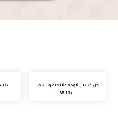
أضف للسلة
جل غسيل الوجه واللحية والشعر
بلسم 
68.10
د.إ