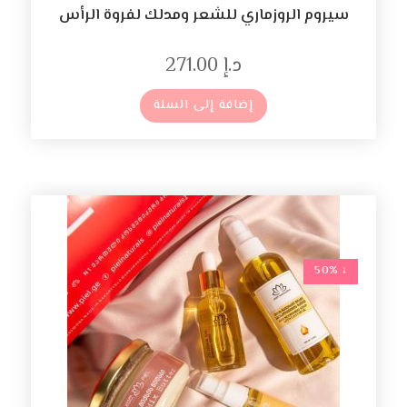
سيروم الروزماري للشعر ومدلك لفروة الرأس
د.إ
271.00
إضافة إلى السلة
↓ 50%