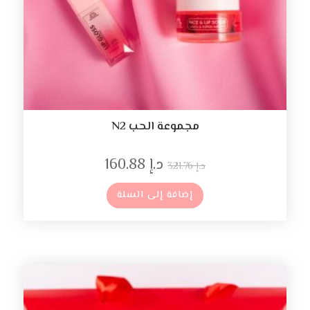
مجموعة الحب N2
د.إ
160.88
د.إ
321.76
إضافة إلى السلة