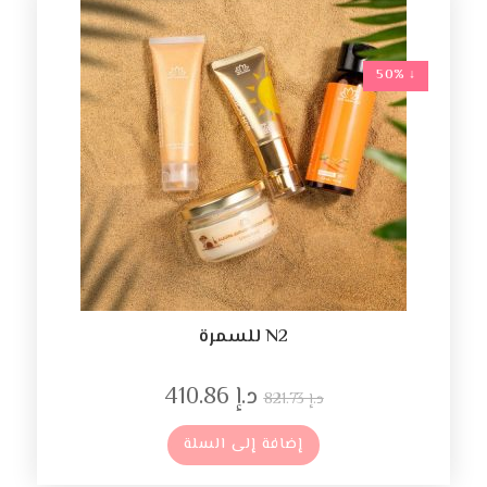
↓ 50%
N2 للسمرة
د.إ
410.86
د.إ
821.73
إضافة إلى السلة