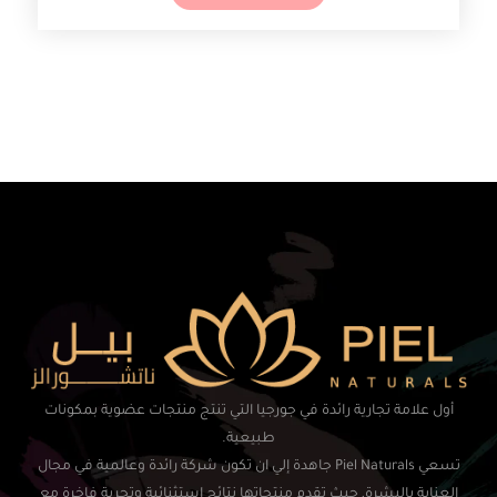
أول علامة تجارية رائدة في جورجيا التي تنتج منتجات عضوية بمكونات
طبيعية.
تسعي Piel Naturals جاهدة إلي ان تكون شركة رائدة وعالمية في مجال
العناية بالبشرة, حيث تقدم منتجاتها نتائج استثنائية وتجربة فاخرة مع