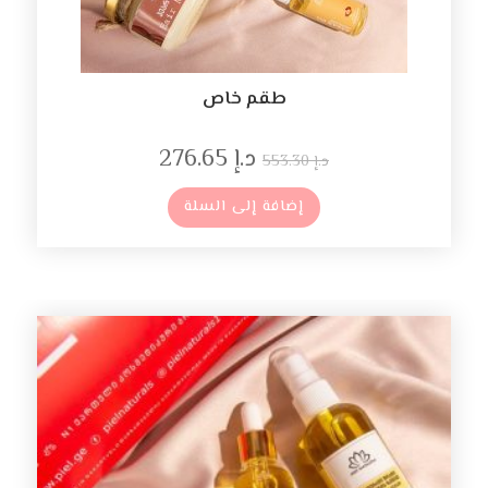
طقم خاص
د.إ
276.65
د.إ
553.30
إضافة إلى السلة