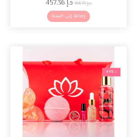
د.إ
457.36
د.إ
914.73
إضافة إلى السلة
↓ 49%