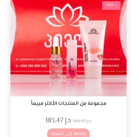
↓ 50%
مجموعة من المنتجات الأكثر مبيعاً
د.إ
183.47
د.إ
366.93
إضافة إلى السلة