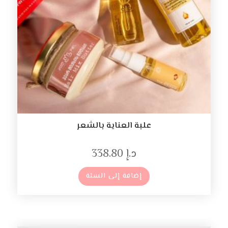
علبة العناية بالشعر
د.إ
338.80
إضافة إلى السلة