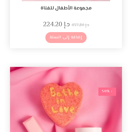
مجموعة الأطفال للفتاة
د.إ
224.20
د.إ
437.24
إضافة إلى السلة
↓ 50%