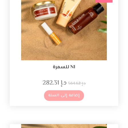
N1 للسمرة
د.إ
282.31
د.إ
564.62
إضافة إلى السلة