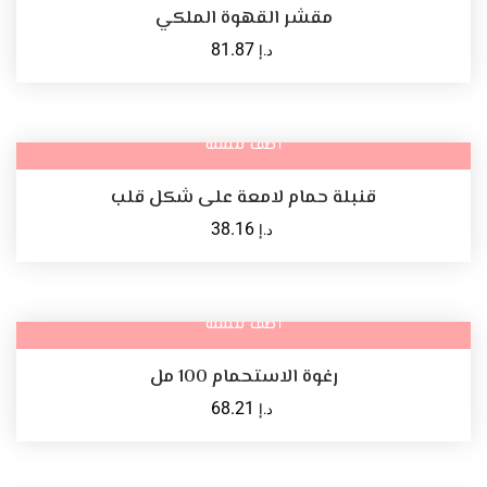
مقشر القهوة الملكي
81.87
د.إ
أضف للسلة
قنبلة حمام لامعة على شكل قلب
38.16
د.إ
أضف للسلة
رغوة الاستحمام 100 مل
68.21
د.إ