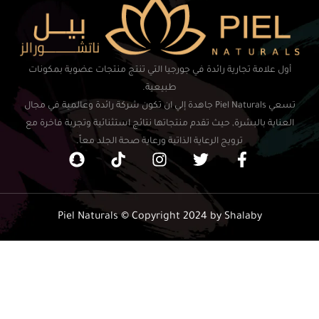
أول علامة تجارية رائدة في جورجيا التي تنتج منتجات عضوية بمكونات
طبيعية.
تسعي Piel Naturals جاهدة إلي ان تكون شركة رائدة وعالمية في مجال
العناية بالبشرة, حيث تقدم منتجاتها نتائج استثنائية وتجربة فاخرة مع
ترويج الرعاية الذاتية ورعاية صحة الجلد معاً.
Piel Naturals © Copyright 2024 by Shalaby