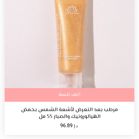
أضف للسلة
مرطب بعد التعرض لأشعة الشمس بحمض
الهيالورونيك والصبار 55 مل
96.89
د.إ