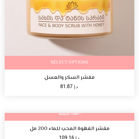
SELECT OPTIONS
مقشر السكر والعسل
81.87
د.إ
أضف للسلة
مقشر القهوة المحب للماء 200 مل
109.16
د.إ