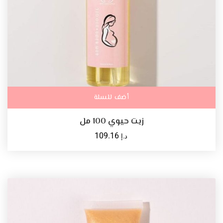
أضف للسلة
زيت حيوي 100 مل
109.16
د.إ