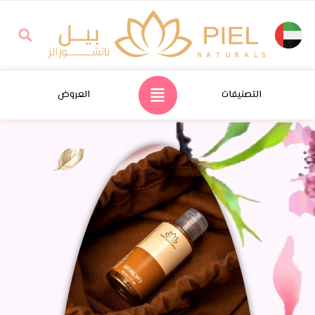
التصنيفات
العروض