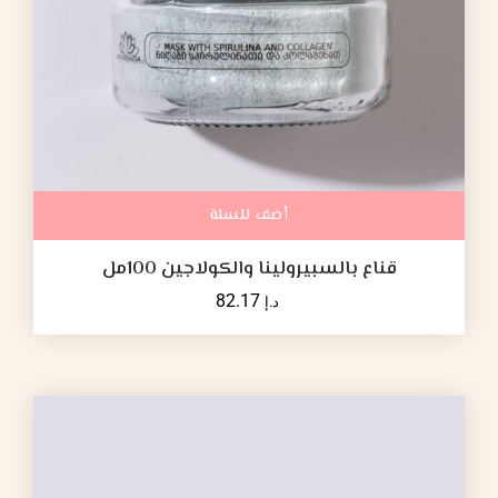
أضف للسلة
قناع بالسبيرولينا والكولاجين 100مل
82.17
د.إ