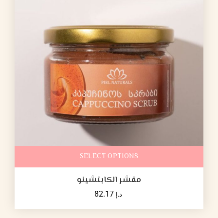
SELECT OPTIONS
مقشر الكابتشينو
82.17
د.إ