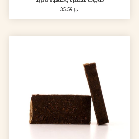
صابونة مقشرة بالقهوة دائرية
35.59
د.إ