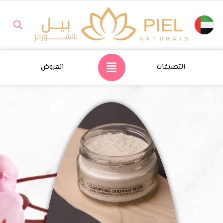
التصنيفات
العروض