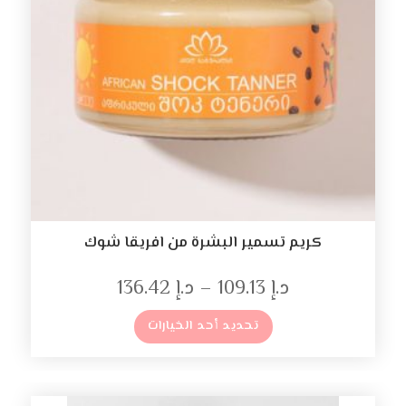
كريم تسمير البشرة من افريقا شوك
د.إ
109.13
–
د.إ
136.42
تحديد أحد الخيارات