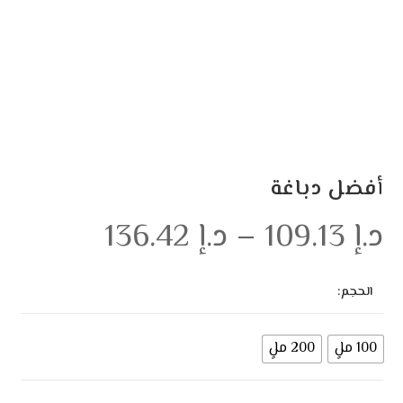
أفضل دباغة
د.إ
109.13
–
د.إ
136.42
الحجم:
100 ملٍ
200 ملٍ