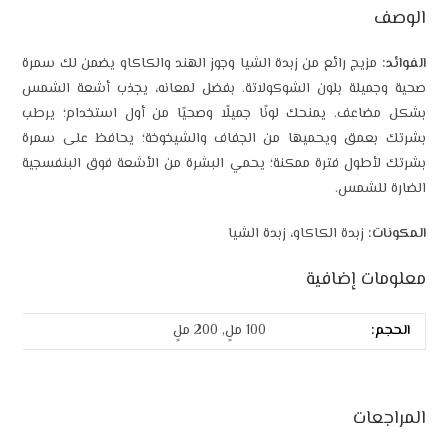
الوصف
الفوائد:
مزيج رائع من زبدة الشيا وجوز الهند والكاكاو يضمن لك سمرة
صحية وجميلة بلون الشوكولاتة. بفضل لمعانه، يجذب أشعة الشمس
بشكل مضاعف. يمنحك لونًا جميلًا وصحيًا من أول استخدام؛ يرطب
بشرتك بعمق ويحميها من الجفاف والشيخوخة؛ يحافظ على سمرة
بشرتك لأطول فترة ممكنة؛ يحمي البشرة من الأشعة فوق البنفسجية
الضارة للشمس.
المكونات:
زبدة الكاكاو، زبدة الشيا
معلومات إضافية
الحجم:
100 ملٍ, 200 ملٍ
المراجعات