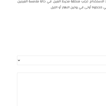
 الاستخدام. تجنب منطقة محيط العين. في حالة ملامسة العينين،
 كخطوة أولى في روتين النهار أو الليل.