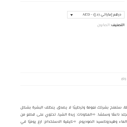
درهم إماراتي (د.إ) - AED
التصنيف:
الصابون
)
مذهلة، ستمنح بشرتك نعومة وترطيبًا لا يصدق. ينظف البشرة بشكل
جلد ناعمًا وسلسًا. ➾المكونات: زبدة الشيا، تحتوي على قطع من
لماء وهيدروكسيد الصوديوم. ➾كيفية الاستخدام: ارغِ يوميًا في