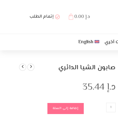
د.إ
0.00
إتمام الطلب
 آخري
English
صابون الشيا الدائري
د.إ
35.44
إضافة إلى السلة