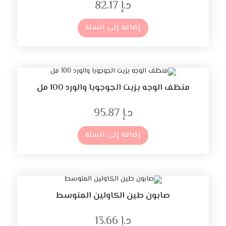
د.إ
82.17
إضافة إلى السلة
ظف ​​الوجه بزيت الجوجوبا والورد 100 مل
د.إ
95.87
إضافة إلى السلة
صابون طين الكاولين المتوسط
د.إ
13.66