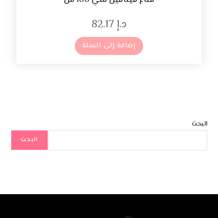
قناع فيتامين سي 100 مل
د.إ
82.17
إضافة إلى السلة
البحث
البحث