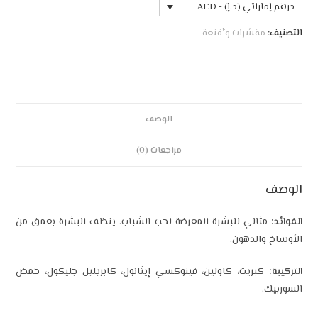
درهم إماراتي (د.إ) - AED
التصنيف:
مقشرات وأقنعة
الوصف
مراجعات (0)
الوصف
الفوائد:
مثالي للبشرة المعرضة لحب الشباب. ينظف البشرة بعمق من
الأوساخ والدهون.
التركيبة:
كبريت، كاولين، فينوكسي إيثانول، كابريليل جليكول، حمض
السوربيك.