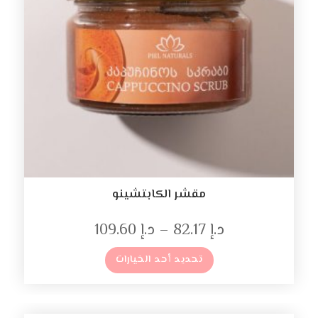
مقشر الكابتشينو
د.إ
82.17
–
د.إ
109.60
تحديد أحد الخيارات