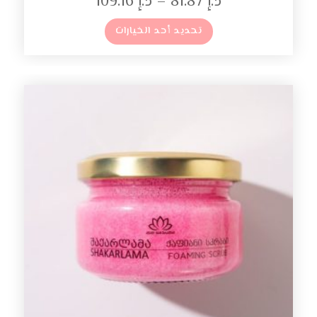
د.إ
81.87
–
د.إ
109.16
تحديد أحد الخيارات