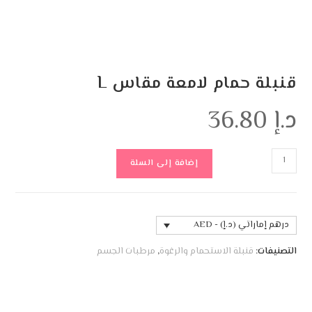
قنبلة حمام لامعة مقاس L
د.إ
36.80
إضافة إلى السلة
درهم إماراتي (د.إ) - AED
التصنيفات:
قنبلة الاستحمام والرغوة
,
مرطبات الجسم