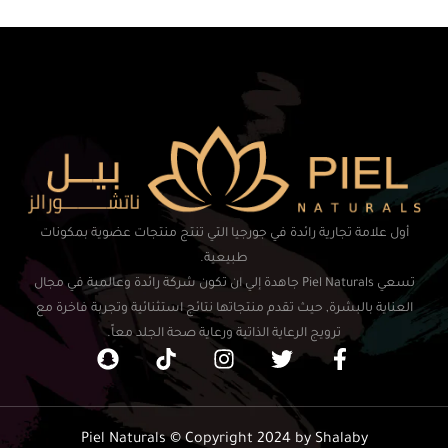
أول علامة تجارية رائدة في جورجيا التي تنتج منتجات عضوية بمكونات
طبيعية.
تسعي Piel Naturals جاهدة إلي ان تكون شركة رائدة وعالمية في مجال
العناية بالبشرة, حيث تقدم منتجاتها نتائج استثنائية وتجربة فاخرة مع
ترويج الرعاية الذاتية ورعاية صحة الجلد معاً.
Piel Naturals © Copyright 2024 by Shalaby