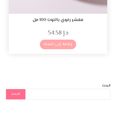
مقشر رغوي بالتوت 100 مل
د.إ
54.58
إضافة إلى السلة
البحث
البحث