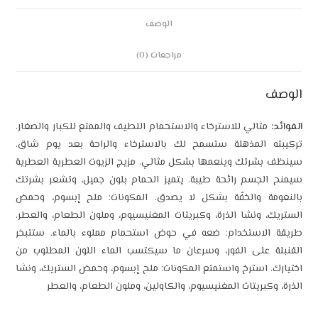
الوصف
مراجعات (0)
الوصف
الفوائد:
مثالي للاسترخاء والاستحمام اللطيف والممتع للكبار والصغار.
تركيبته المذهلة ستسمح لك بالاسترخاء والراحة بعد يوم شاق.
سينظف بشرتك وينعمها بشكل مثالي. مزيج الزيوت العطرية العطرية
سيمنح الجسم رائحة طيبة. يتميز الحمام بلون جميل، وتشعر بشرتك
بالنعومة والخفّة بشكل لا يصدق. المكونات: ملح إبسوم، وحمض
الستريك، ونشا الذرة، وكبريتات المغنيسيوم، وملون الطعام، والعطر.
طريقة الاستخدام: ضعه في حوض استحمام مملوء بالماء. ستتبخر
القنبلة على الفور، وسرعان ما سيكتسب الماء اللون المطلوب من
اختيارك. استرخ واستمتع المكونات: ملح إبسوم، وحمض الستريك، ونشا
الذرة، وكبريتات المغنيسيوم، والكاولين، وملون الطعام، والعطر