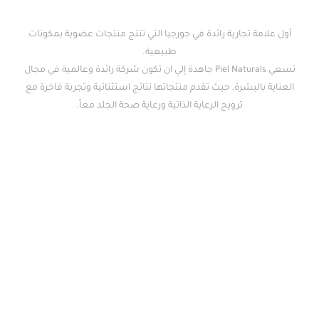
ة تجارية رائدة في جورجيا التي تنتج منتجات عضوية بمكونات
طبيعية.
تسعي Piel Naturals جاهدة إلي ان تكون شركة رائدة وعالمية في مجال
البشرة, حيث تقدم منتجاتها نتائج استثنائية وتجربة فاخرة مع
ترويج الرعاية الذاتية ورعاية صحة الجلد معاً.
Piel Naturals © Copyright 2024 by Shalab