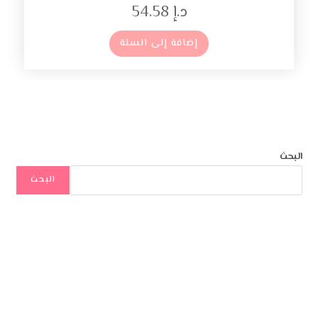
د.إ
54.58
إضافة إلى السلة
البحث