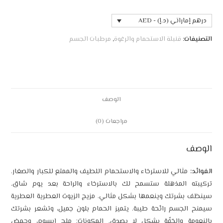
 (د.إ) - AED
نبلة الاستحمام والرغوة
,
مرطبات الجسم
الوصف
مراجعات (0)
لي للاسترخاء والاستحمام اللطيف والممتع للكبار والصغار.
لمذهلة ستسمح لك بالاسترخاء والراحة بعد يوم شاق.
ك وينعمها بشكل مثالي. مزيج الزيوت العطرية العطرية
م رائحة طيبة. يتميز الحمام بلون جميل، وتشعر بشرتك
والخفّة بشكل لا يصدق. المكونات: ملح إبسوم، وحمض